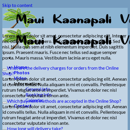
Skip to content
Lorem ipsum dolor sit amet, consectetur adipiscing elit. Integer
nec odio. Praesent libero. Sed cursus ante dapibus diam. Sed
nisi. Nulla quis sem at nibh elementum imperdiet. Duis sagittis
ipsum. Praesent mauris. Fusce nec tellus sed augue semper
porta. Mauris massa. Vestibulum lacinia arcu eget nulla.
Home
What are the delivery charges for orders from the Online
Photos
Shop?
Video
Lorem ipsum dolor sit amet, consectetur adipiscing elit. Aenean
Information
id convallis tellus. Nulla aliquam in mi et convallis. Pellentesque
General Info
rutrum feugiat ante ut imperdiet. Vivamus et dolor nec nisl
Booking Info
consectetur vulputate id non ante.
Calendar
Which payment methods are accepted in the Online Shop?
Contact
Lorem ipsum dolor sit amet, consectetur adipiscing elit. Aenean
id convallis tellus. Nulla aliquam in mi et convallis. Pellentesque
rutrum feugiat ante ut imperdiet. Vivamus et dolor nec nisl
consectetur vulputate id non ante.
How long will delivery take?